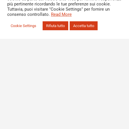
più pertinente ricordando le tue preferenze sui cookie.
Tuttavia, puoi visitare "Cookie Settings" per fornire un
consenso controllato.
Read More
Cookie Settings
Rifiuta tutto
Accetta tutto
ISCRIVITI AL NOSTRO CORSO
ABA ONLINE