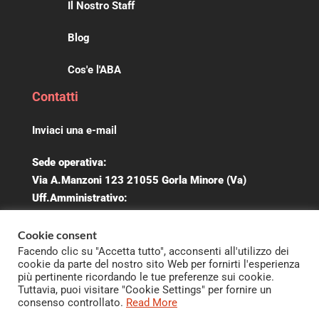
Il Nostro Staff
Blog
Cos'e l'ABA
Contatti
Inviaci una e-mail
Sede operativa:
Via A.Manzoni 123 21055 Gorla Minore (Va)
Uff.Amministrativo:
Cell. 3334859888
Cookie consent
Seguici su Facebook
Facendo clic su "Accetta tutto", acconsenti all'utilizzo dei
cookie da parte del nostro sito Web per fornirti l'esperienza
© 2022 Voce nel Silenzio · P.IVA 03474680125 · Tutti i diritti riservati ·
Termini
più pertinente ricordando le tue preferenze sui cookie.
Tuttavia, puoi visitare "Cookie Settings" per fornire un
e Condizioni del Servizio
·
Privacy & Cookie Policy
·
Facebook Privacy
·
consenso controllato.
Read More
Statuto
·
Carta dei Servizi